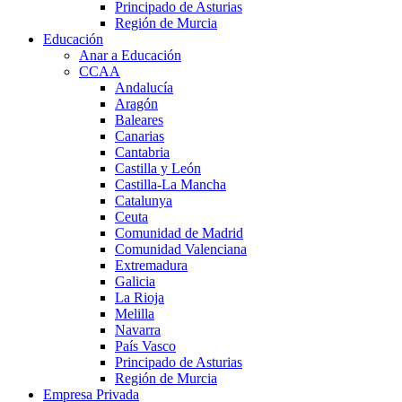
Principado de Asturias
Región de Murcia
Educación
Anar a Educación
CCAA
Andalucía
Aragón
Baleares
Canarias
Cantabria
Castilla y León
Castilla-La Mancha
Catalunya
Ceuta
Comunidad de Madrid
Comunidad Valenciana
Extremadura
Galicia
La Rioja
Melilla
Navarra
País Vasco
Principado de Asturias
Región de Murcia
Empresa Privada