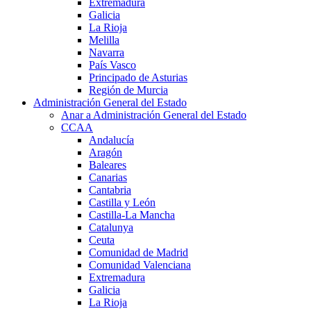
Extremadura
Galicia
La Rioja
Melilla
Navarra
País Vasco
Principado de Asturias
Región de Murcia
Administración General del Estado
Anar a Administración General del Estado
CCAA
Andalucía
Aragón
Baleares
Canarias
Cantabria
Castilla y León
Castilla-La Mancha
Catalunya
Ceuta
Comunidad de Madrid
Comunidad Valenciana
Extremadura
Galicia
La Rioja