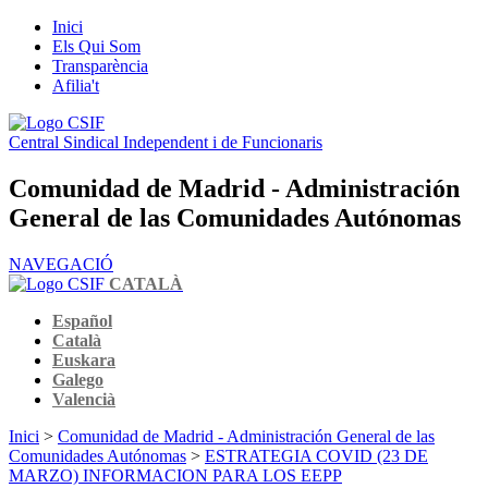
Inici
Els Qui Som
Transparència
Afilia't
Central Sindical Independent i de Funcionaris
Comunidad de Madrid - Administración
General de las Comunidades Autónomas
NAVEGACIÓ
CATALÀ
Español
Català
Euskara
Galego
Valencià
Inici
>
Comunidad de Madrid - Administración General de las
Comunidades Autónomas
>
ESTRATEGIA COVID (23 DE
MARZO) INFORMACION PARA LOS EEPP