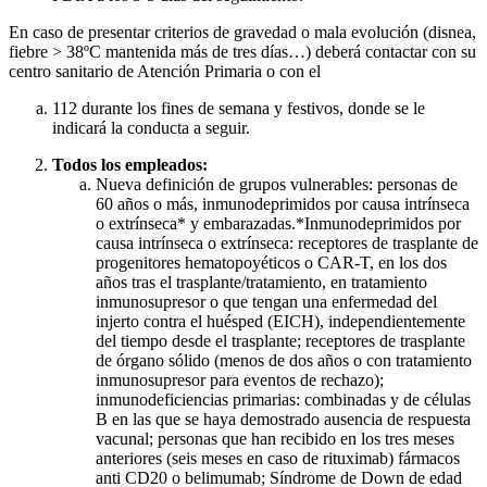
En caso de presentar criterios de gravedad o mala evolución (disnea,
fiebre > 38ºC mantenida más de tres días…) deberá contactar con su
centro sanitario de Atención Primaria o con el
112 durante los fines de semana y festivos, donde se le
indicará la conducta a seguir.
Todos los empleados:
Nueva definición de grupos vulnerables: personas de
60 años o más, inmunodeprimidos por causa intrínseca
o extrínseca* y embarazadas.*Inmunodeprimidos por
causa intrínseca o extrínseca: receptores de trasplante de
progenitores hematopoyéticos o CAR-T, en los dos
años tras el trasplante/tratamiento, en tratamiento
inmunosupresor o que tengan una enfermedad del
injerto contra el huésped (EICH), independientemente
del tiempo desde el trasplante; receptores de trasplante
de órgano sólido (menos de dos años o con tratamiento
inmunosupresor para eventos de rechazo);
inmunodeficiencias primarias: combinadas y de células
B en las que se haya demostrado ausencia de respuesta
vacunal; personas que han recibido en los tres meses
anteriores (seis meses en caso de rituximab) fármacos
anti CD20 o belimumab; Síndrome de Down de edad