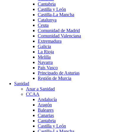
Cantabria
Castilla y León
Castilla-La Mancha
Catalunya
Ceuta
Comunidad de Madrid
Comunidad Valenciana
Extremadura
Galicia
La Rioja
Melilla
Navarra
País Vasco
Principado de Asturias
Región de Murcia
Sanidad
Anar a Sanidad
CCAA
Andalucía
Aragón
Baleares
Canarias
Cantabria
Castilla y León
Castilla-La Mancha