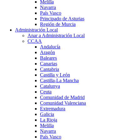
Melilla
Navarra
País Vasco
Principado de Asturias
Región de Murcia
Administración Local
Anar a Administración Local
CCAA
Andalucía
Aragón
Baleares
Canarias
Cantabria
Castilla y León
Castilla-La Mancha
Catalunya
Ceuta
Comunidad de Madrid
Comunidad Valenciana
Extremadura
Galicia
La Rioja
Melilla
Navarra
País Vasco