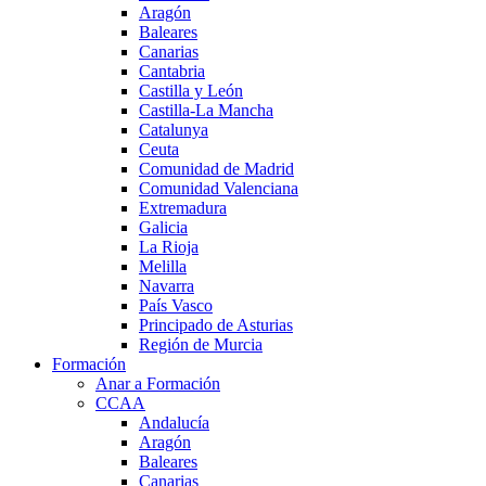
Aragón
Baleares
Canarias
Cantabria
Castilla y León
Castilla-La Mancha
Catalunya
Ceuta
Comunidad de Madrid
Comunidad Valenciana
Extremadura
Galicia
La Rioja
Melilla
Navarra
País Vasco
Principado de Asturias
Región de Murcia
Formación
Anar a Formación
CCAA
Andalucía
Aragón
Baleares
Canarias