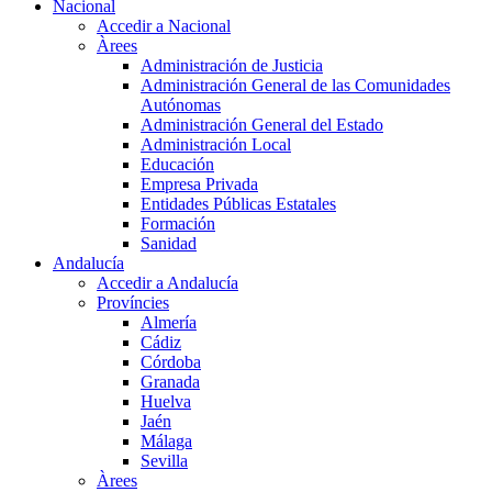
Nacional
Accedir a Nacional
Àrees
Administración de Justicia
Administración General de las Comunidades
Autónomas
Administración General del Estado
Administración Local
Educación
Empresa Privada
Entidades Públicas Estatales
Formación
Sanidad
Andalucía
Accedir a Andalucía
Províncies
Almería
Cádiz
Córdoba
Granada
Huelva
Jaén
Málaga
Sevilla
Àrees