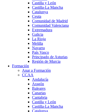
Castilla y León
Castilla-La Mancha
Catalunya
Ceuta
Comunidad de Madrid
Comunidad Valenciana
Extremadura
Galicia
La Rioja
Melilla
Navarra
País Vasco
Principado de Asturias
Región de Murcia
Formación
Anar a Formación
CCAA
Andalucía
Aragón
Baleares
Canarias
Cantabria
Castilla y León
Castilla-La Mancha
Catalunya