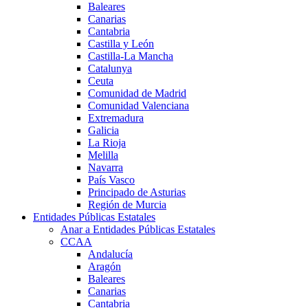
Baleares
Canarias
Cantabria
Castilla y León
Castilla-La Mancha
Catalunya
Ceuta
Comunidad de Madrid
Comunidad Valenciana
Extremadura
Galicia
La Rioja
Melilla
Navarra
País Vasco
Principado de Asturias
Región de Murcia
Entidades Públicas Estatales
Anar a Entidades Públicas Estatales
CCAA
Andalucía
Aragón
Baleares
Canarias
Cantabria