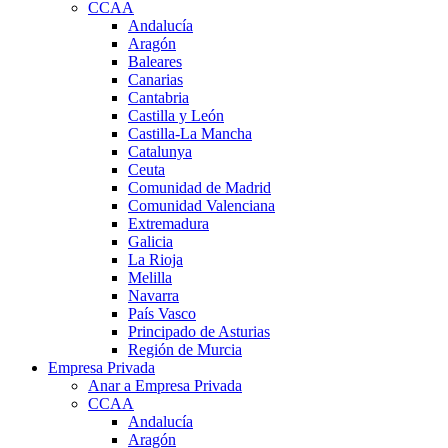
CCAA
Andalucía
Aragón
Baleares
Canarias
Cantabria
Castilla y León
Castilla-La Mancha
Catalunya
Ceuta
Comunidad de Madrid
Comunidad Valenciana
Extremadura
Galicia
La Rioja
Melilla
Navarra
País Vasco
Principado de Asturias
Región de Murcia
Empresa Privada
Anar a Empresa Privada
CCAA
Andalucía
Aragón