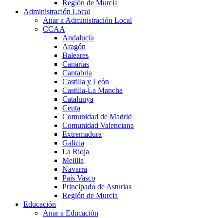
Región de Murcia
Administración Local
Anar a Administración Local
CCAA
Andalucía
Aragón
Baleares
Canarias
Cantabria
Castilla y León
Castilla-La Mancha
Catalunya
Ceuta
Comunidad de Madrid
Comunidad Valenciana
Extremadura
Galicia
La Rioja
Melilla
Navarra
País Vasco
Principado de Asturias
Región de Murcia
Educación
Anar a Educación