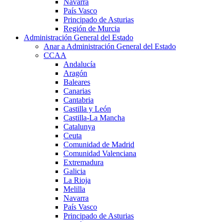
Navarra
País Vasco
Principado de Asturias
Región de Murcia
Administración General del Estado
Anar a Administración General del Estado
CCAA
Andalucía
Aragón
Baleares
Canarias
Cantabria
Castilla y León
Castilla-La Mancha
Catalunya
Ceuta
Comunidad de Madrid
Comunidad Valenciana
Extremadura
Galicia
La Rioja
Melilla
Navarra
País Vasco
Principado de Asturias