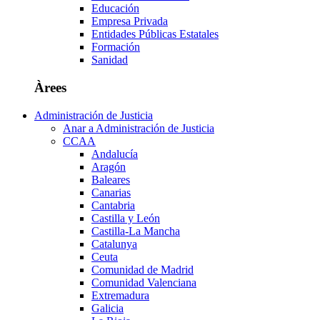
Educación
Empresa Privada
Entidades Públicas Estatales
Formación
Sanidad
Àrees
Administración de Justicia
Anar a Administración de Justicia
CCAA
Andalucía
Aragón
Baleares
Canarias
Cantabria
Castilla y León
Castilla-La Mancha
Catalunya
Ceuta
Comunidad de Madrid
Comunidad Valenciana
Extremadura
Galicia