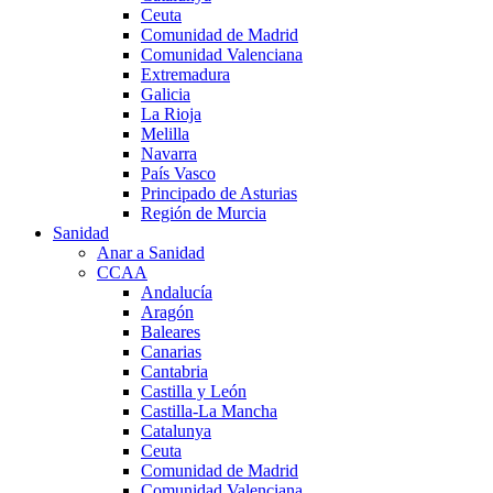
Ceuta
Comunidad de Madrid
Comunidad Valenciana
Extremadura
Galicia
La Rioja
Melilla
Navarra
País Vasco
Principado de Asturias
Región de Murcia
Sanidad
Anar a Sanidad
CCAA
Andalucía
Aragón
Baleares
Canarias
Cantabria
Castilla y León
Castilla-La Mancha
Catalunya
Ceuta
Comunidad de Madrid
Comunidad Valenciana