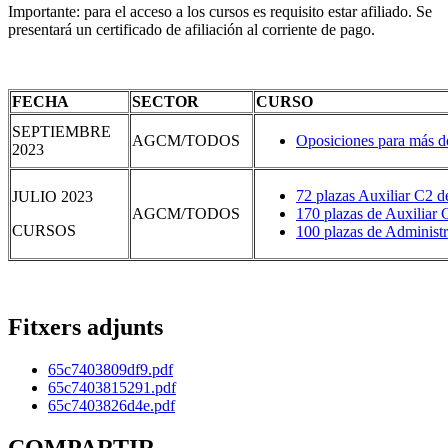
Importante: para el acceso a los cursos es requisito estar afiliado. Se
presentará un certificado de afiliación al corriente de pago.
FECHA
SECTOR
CURSO
SEPTIEMBRE
AGCM/TODOS
Oposiciones para más d
2023
72 plazas Auxiliar C2 
JULIO 2023
AGCM/TODOS
170 plazas de Auxiliar
CURSOS
100 plazas de Administ
Fitxers adjunts
65c7403809df9.pdf
65c7403815291.pdf
65c7403826d4e.pdf