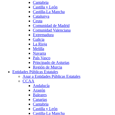
Cantabria
Castilla y León
Castilla-La Mancha
Catalunya
Ceuta
Comunidad de Madrid
Comunidad Valenciana
Extremadura
Galicia
La Rioja
Melilla
Navarra
País Vasco
Principado de Asturias
Región de Murcia
Entidades Públicas Estatales
Anar a Entidades Públicas Estatales
CCAA
Andalucía
Aragón
Baleares
Canarias
Cantabria
Castilla y León
Castilla-La Mancha