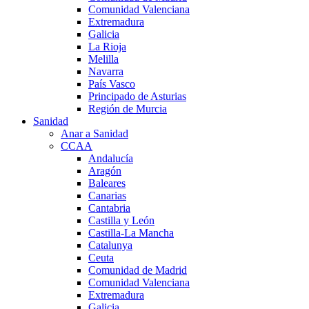
Comunidad Valenciana
Extremadura
Galicia
La Rioja
Melilla
Navarra
País Vasco
Principado de Asturias
Región de Murcia
Sanidad
Anar a Sanidad
CCAA
Andalucía
Aragón
Baleares
Canarias
Cantabria
Castilla y León
Castilla-La Mancha
Catalunya
Ceuta
Comunidad de Madrid
Comunidad Valenciana
Extremadura
Galicia