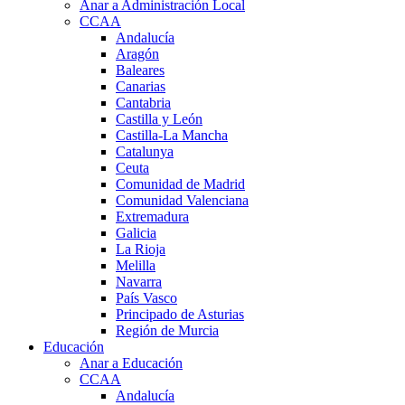
Anar a Administración Local
CCAA
Andalucía
Aragón
Baleares
Canarias
Cantabria
Castilla y León
Castilla-La Mancha
Catalunya
Ceuta
Comunidad de Madrid
Comunidad Valenciana
Extremadura
Galicia
La Rioja
Melilla
Navarra
País Vasco
Principado de Asturias
Región de Murcia
Educación
Anar a Educación
CCAA
Andalucía