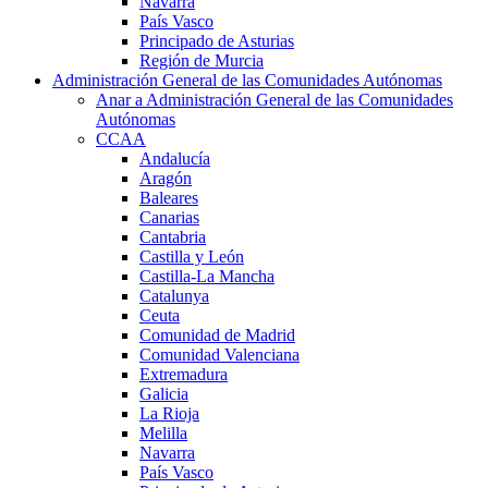
Navarra
País Vasco
Principado de Asturias
Región de Murcia
Administración General de las Comunidades Autónomas
Anar a Administración General de las Comunidades
Autónomas
CCAA
Andalucía
Aragón
Baleares
Canarias
Cantabria
Castilla y León
Castilla-La Mancha
Catalunya
Ceuta
Comunidad de Madrid
Comunidad Valenciana
Extremadura
Galicia
La Rioja
Melilla
Navarra
País Vasco