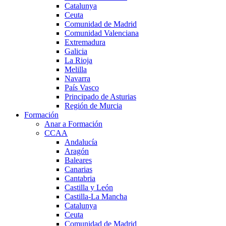
Catalunya
Ceuta
Comunidad de Madrid
Comunidad Valenciana
Extremadura
Galicia
La Rioja
Melilla
Navarra
País Vasco
Principado de Asturias
Región de Murcia
Formación
Anar a Formación
CCAA
Andalucía
Aragón
Baleares
Canarias
Cantabria
Castilla y León
Castilla-La Mancha
Catalunya
Ceuta
Comunidad de Madrid