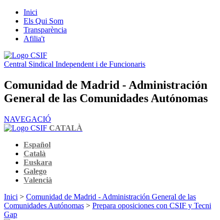
Inici
Els Qui Som
Transparència
Afilia't
Central Sindical Independent i de Funcionaris
Comunidad de Madrid - Administración
General de las Comunidades Autónomas
NAVEGACIÓ
CATALÀ
Español
Català
Euskara
Galego
Valencià
Inici
>
Comunidad de Madrid - Administración General de las
Comunidades Autónomas
>
Prepara oposiciones con CSIF y Tecni
Gap