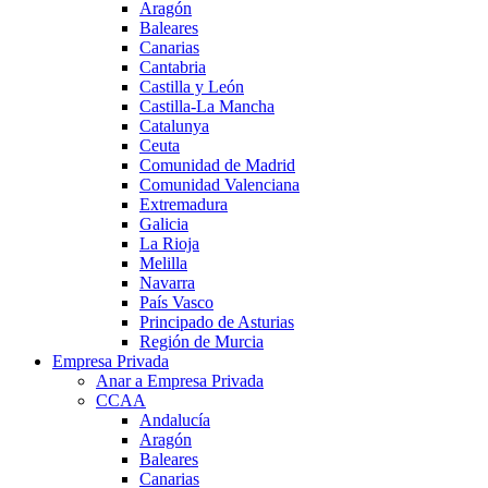
Aragón
Baleares
Canarias
Cantabria
Castilla y León
Castilla-La Mancha
Catalunya
Ceuta
Comunidad de Madrid
Comunidad Valenciana
Extremadura
Galicia
La Rioja
Melilla
Navarra
País Vasco
Principado de Asturias
Región de Murcia
Empresa Privada
Anar a Empresa Privada
CCAA
Andalucía
Aragón
Baleares
Canarias