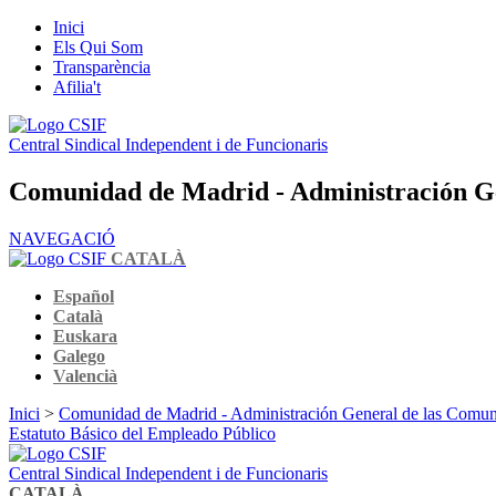
Inici
Els Qui Som
Transparència
Afilia't
Central Sindical Independent i de Funcionaris
Comunidad de Madrid - Administración G
NAVEGACIÓ
CATALÀ
Español
Català
Euskara
Galego
Valencià
Inici
>
Comunidad de Madrid - Administración General de las Comu
Estatuto Básico del Empleado Público
Central Sindical Independent i de Funcionaris
CATALÀ