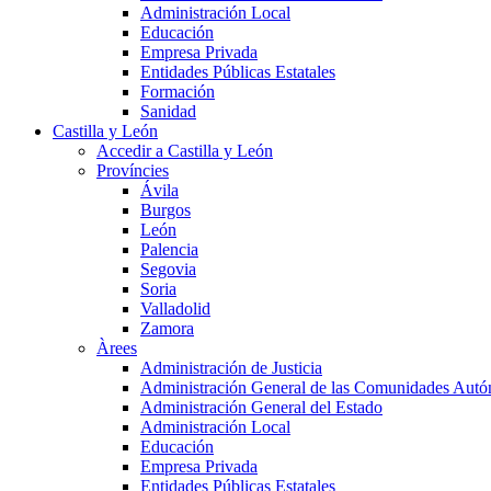
Administración Local
Educación
Empresa Privada
Entidades Públicas Estatales
Formación
Sanidad
Castilla y León
Accedir a Castilla y León
Províncies
Ávila
Burgos
León
Palencia
Segovia
Soria
Valladolid
Zamora
Àrees
Administración de Justicia
Administración General de las Comunidades Aut
Administración General del Estado
Administración Local
Educación
Empresa Privada
Entidades Públicas Estatales