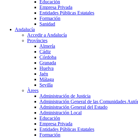
Educación
Empresa Privada
Entidades Públicas Estatales
Formación
Sanidad
Andalucía
Accedir a Andalucía
Províncies
Almería
Cádiz
Córdoba
Granada
Huelva
Jaén
Málaga
Sevilla
Àrees
Administración de Justicia
Administración General de las Comunidades Aut
Administración General del Estado
Administración Local
Educación
Empresa Privada
Entidades Públicas Estatales
Formación