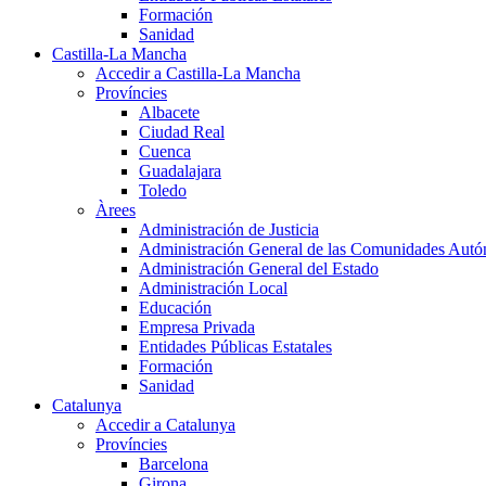
Formación
Sanidad
Castilla-La Mancha
Accedir a Castilla-La Mancha
Províncies
Albacete
Ciudad Real
Cuenca
Guadalajara
Toledo
Àrees
Administración de Justicia
Administración General de las Comunidades Aut
Administración General del Estado
Administración Local
Educación
Empresa Privada
Entidades Públicas Estatales
Formación
Sanidad
Catalunya
Accedir a Catalunya
Províncies
Barcelona
Girona