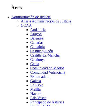
Àrees
Administración de Justicia
Anar a Administración de Justicia
CCAA
Andalucía
Aragón
Baleares
Canarias
Cantabria
Castilla y León
Castilla-La Mancha
Catalunya
Ceuta
Comunidad de Madrid
Comunidad Valenciana
Extremadura
Galicia
La Rioja
Melilla
Navarra
País Vasco
Principado de Asturias