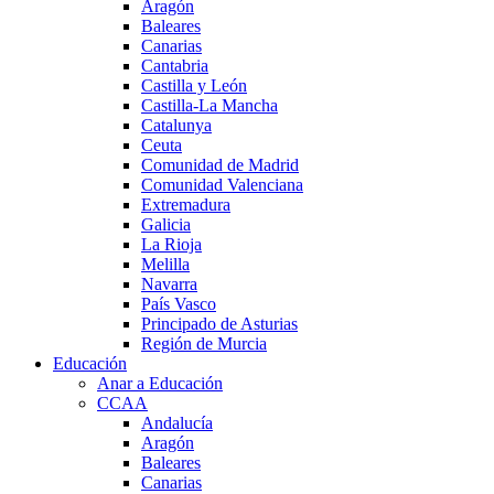
Aragón
Baleares
Canarias
Cantabria
Castilla y León
Castilla-La Mancha
Catalunya
Ceuta
Comunidad de Madrid
Comunidad Valenciana
Extremadura
Galicia
La Rioja
Melilla
Navarra
País Vasco
Principado de Asturias
Región de Murcia
Educación
Anar a Educación
CCAA
Andalucía
Aragón
Baleares
Canarias