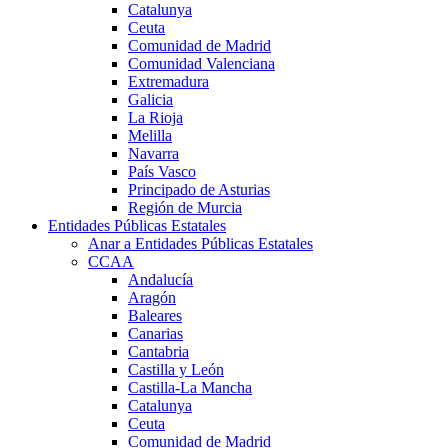
Catalunya
Ceuta
Comunidad de Madrid
Comunidad Valenciana
Extremadura
Galicia
La Rioja
Melilla
Navarra
País Vasco
Principado de Asturias
Región de Murcia
Entidades Públicas Estatales
Anar a Entidades Públicas Estatales
CCAA
Andalucía
Aragón
Baleares
Canarias
Cantabria
Castilla y León
Castilla-La Mancha
Catalunya
Ceuta
Comunidad de Madrid