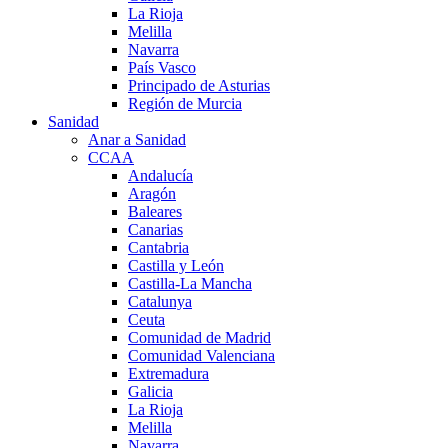
La Rioja
Melilla
Navarra
País Vasco
Principado de Asturias
Región de Murcia
Sanidad
Anar a Sanidad
CCAA
Andalucía
Aragón
Baleares
Canarias
Cantabria
Castilla y León
Castilla-La Mancha
Catalunya
Ceuta
Comunidad de Madrid
Comunidad Valenciana
Extremadura
Galicia
La Rioja
Melilla
Navarra