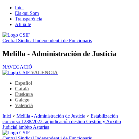
Inici
Els qui Som
Transparència
Afilia-te
Central Sindical Independent i de Funcionaris
Melilla - Administración de Justicia
NAVEGACIÓ
VALENCIÀ
Español
Català
Euskara
Galego
Valencià
Inici
>
Melilla - Administración de Justicia
>
Estabilización
concurso 1288/2022: adjudicación destino Gestión y Auxilio
Judicial ámbito Asturias
Central Sindical Independent i de Funcionaris