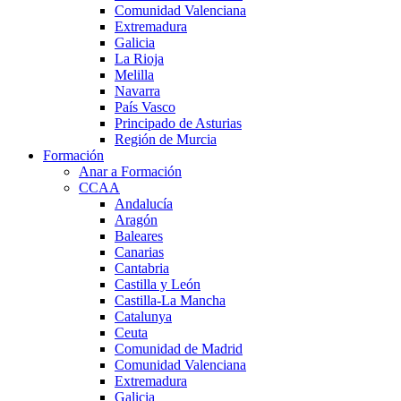
Comunidad Valenciana
Extremadura
Galicia
La Rioja
Melilla
Navarra
País Vasco
Principado de Asturias
Región de Murcia
Formación
Anar a Formación
CCAA
Andalucía
Aragón
Baleares
Canarias
Cantabria
Castilla y León
Castilla-La Mancha
Catalunya
Ceuta
Comunidad de Madrid
Comunidad Valenciana
Extremadura
Galicia