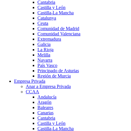
Cantabria
Castilla y León
Castilla-La Mancha
Catalunya
Ceuta
Comunidad de Madrid
Comunidad Valenciana
Extremadura
Galicia
La Rioja
Melilla
Navarra
País Vasco
Principado de Asturias
Región de Murcia
Empresa Privada
Anar a Empresa Privada
CCAA
Andalucía
Aragón
Baleares
Canarias
Cantabria
Castilla y León
Castilla-La Mancha