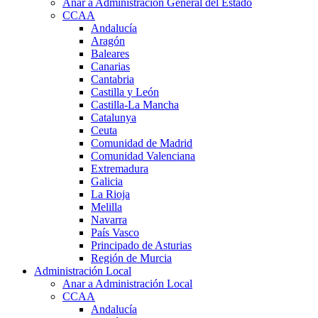
Anar a Administración General del Estado
CCAA
Andalucía
Aragón
Baleares
Canarias
Cantabria
Castilla y León
Castilla-La Mancha
Catalunya
Ceuta
Comunidad de Madrid
Comunidad Valenciana
Extremadura
Galicia
La Rioja
Melilla
Navarra
País Vasco
Principado de Asturias
Región de Murcia
Administración Local
Anar a Administración Local
CCAA
Andalucía