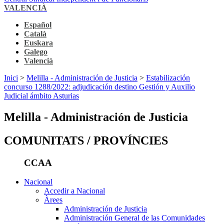
VALENCIÀ
Español
Català
Euskara
Galego
Valencià
Inici
>
Melilla - Administración de Justicia
>
Estabilización
concurso 1288/2022: adjudicación destino Gestión y Auxilio
Judicial ámbito Asturias
Melilla - Administración de Justicia
COMUNITATS / PROVÍNCIES
CCAA
Nacional
Accedir a Nacional
Àrees
Administración de Justicia
Administración General de las Comunidades