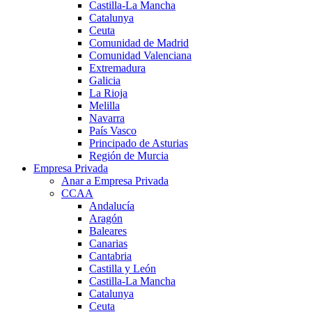
Castilla-La Mancha
Catalunya
Ceuta
Comunidad de Madrid
Comunidad Valenciana
Extremadura
Galicia
La Rioja
Melilla
Navarra
País Vasco
Principado de Asturias
Región de Murcia
Empresa Privada
Anar a Empresa Privada
CCAA
Andalucía
Aragón
Baleares
Canarias
Cantabria
Castilla y León
Castilla-La Mancha
Catalunya
Ceuta