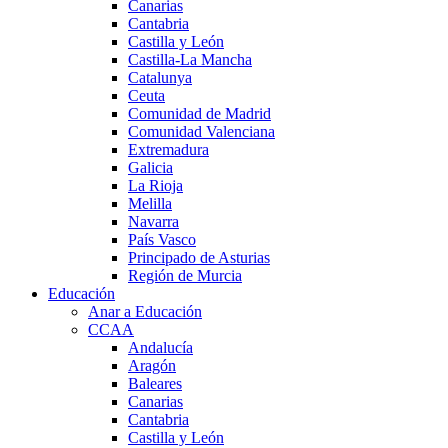
Canarias
Cantabria
Castilla y León
Castilla-La Mancha
Catalunya
Ceuta
Comunidad de Madrid
Comunidad Valenciana
Extremadura
Galicia
La Rioja
Melilla
Navarra
País Vasco
Principado de Asturias
Región de Murcia
Educación
Anar a Educación
CCAA
Andalucía
Aragón
Baleares
Canarias
Cantabria
Castilla y León