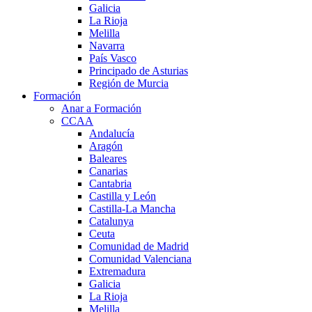
Galicia
La Rioja
Melilla
Navarra
País Vasco
Principado de Asturias
Región de Murcia
Formación
Anar a Formación
CCAA
Andalucía
Aragón
Baleares
Canarias
Cantabria
Castilla y León
Castilla-La Mancha
Catalunya
Ceuta
Comunidad de Madrid
Comunidad Valenciana
Extremadura
Galicia
La Rioja
Melilla