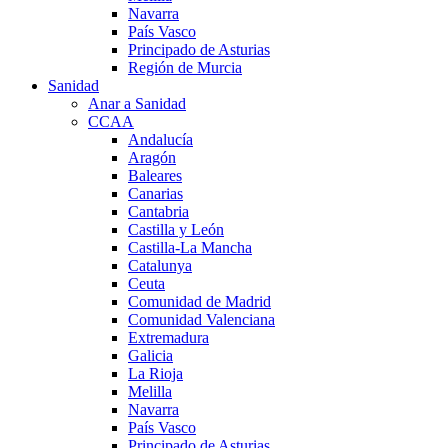
Navarra
País Vasco
Principado de Asturias
Región de Murcia
Sanidad
Anar a Sanidad
CCAA
Andalucía
Aragón
Baleares
Canarias
Cantabria
Castilla y León
Castilla-La Mancha
Catalunya
Ceuta
Comunidad de Madrid
Comunidad Valenciana
Extremadura
Galicia
La Rioja
Melilla
Navarra
País Vasco
Principado de Asturias