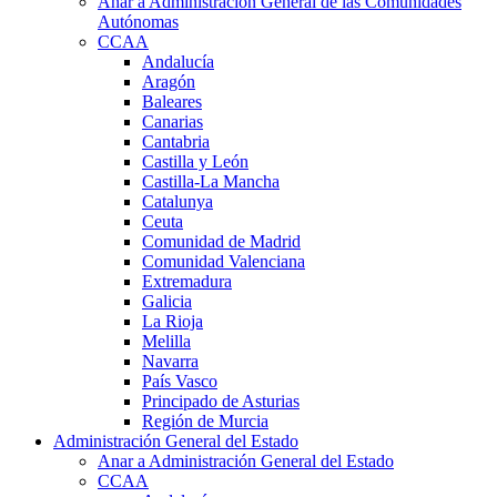
Anar a Administración General de las Comunidades
Autónomas
CCAA
Andalucía
Aragón
Baleares
Canarias
Cantabria
Castilla y León
Castilla-La Mancha
Catalunya
Ceuta
Comunidad de Madrid
Comunidad Valenciana
Extremadura
Galicia
La Rioja
Melilla
Navarra
País Vasco
Principado de Asturias
Región de Murcia
Administración General del Estado
Anar a Administración General del Estado
CCAA