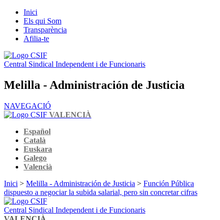
Inici
Els qui Som
Transparència
Afilia-te
Central Sindical Independent i de Funcionaris
Melilla - Administración de Justicia
NAVEGACIÓ
VALENCIÀ
Español
Català
Euskara
Galego
Valencià
Inici
>
Melilla - Administración de Justicia
>
Función Pública
dispuesto a negociar la subida salarial, pero sin concretar cifras
Central Sindical Independent i de Funcionaris
VALENCIÀ