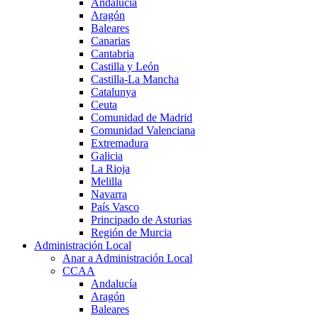
Andalucía
Aragón
Baleares
Canarias
Cantabria
Castilla y León
Castilla-La Mancha
Catalunya
Ceuta
Comunidad de Madrid
Comunidad Valenciana
Extremadura
Galicia
La Rioja
Melilla
Navarra
País Vasco
Principado de Asturias
Región de Murcia
Administración Local
Anar a Administración Local
CCAA
Andalucía
Aragón
Baleares