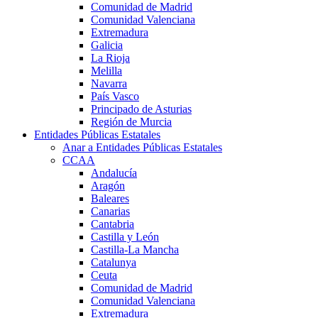
Comunidad de Madrid
Comunidad Valenciana
Extremadura
Galicia
La Rioja
Melilla
Navarra
País Vasco
Principado de Asturias
Región de Murcia
Entidades Públicas Estatales
Anar a Entidades Públicas Estatales
CCAA
Andalucía
Aragón
Baleares
Canarias
Cantabria
Castilla y León
Castilla-La Mancha
Catalunya
Ceuta
Comunidad de Madrid
Comunidad Valenciana
Extremadura