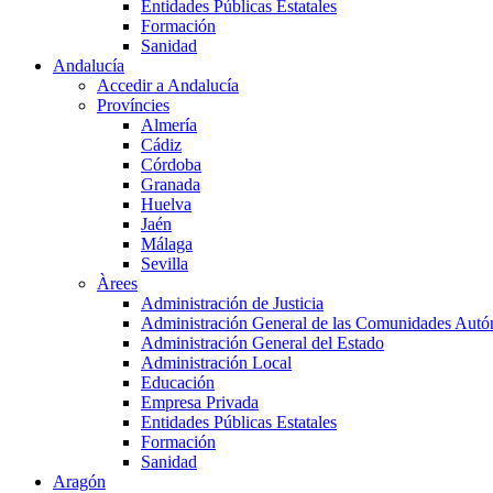
Entidades Públicas Estatales
Formación
Sanidad
Andalucía
Accedir a Andalucía
Províncies
Almería
Cádiz
Córdoba
Granada
Huelva
Jaén
Málaga
Sevilla
Àrees
Administración de Justicia
Administración General de las Comunidades Aut
Administración General del Estado
Administración Local
Educación
Empresa Privada
Entidades Públicas Estatales
Formación
Sanidad
Aragón