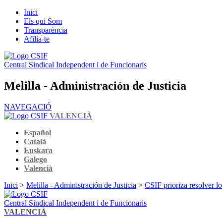
Inici
Els qui Som
Transparència
Afilia-te
Central Sindical Independent i de Funcionaris
Melilla - Administración de Justicia
NAVEGACIÓ
VALENCIÀ
Español
Català
Euskara
Galego
Valencià
Inici
>
Melilla - Administración de Justicia
>
CSIF prioriza resolver 
Central Sindical Independent i de Funcionaris
VALENCIÀ