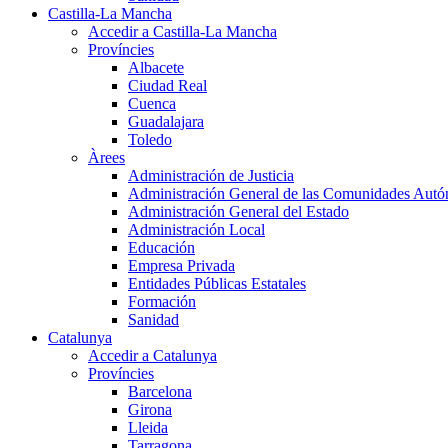
Castilla-La Mancha
Accedir a Castilla-La Mancha
Províncies
Albacete
Ciudad Real
Cuenca
Guadalajara
Toledo
Àrees
Administración de Justicia
Administración General de las Comunidades Aut
Administración General del Estado
Administración Local
Educación
Empresa Privada
Entidades Públicas Estatales
Formación
Sanidad
Catalunya
Accedir a Catalunya
Províncies
Barcelona
Girona
Lleida
Tarragona