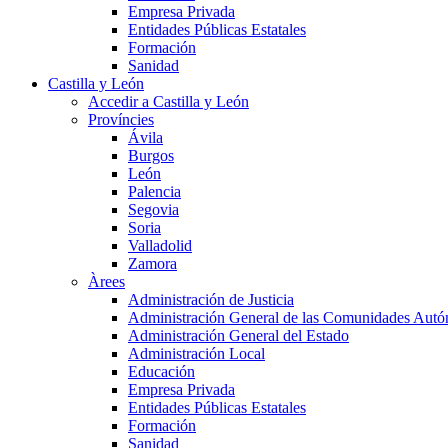
Empresa Privada
Entidades Públicas Estatales
Formación
Sanidad
Castilla y León
Accedir a Castilla y León
Províncies
Ávila
Burgos
León
Palencia
Segovia
Soria
Valladolid
Zamora
Àrees
Administración de Justicia
Administración General de las Comunidades Aut
Administración General del Estado
Administración Local
Educación
Empresa Privada
Entidades Públicas Estatales
Formación
Sanidad