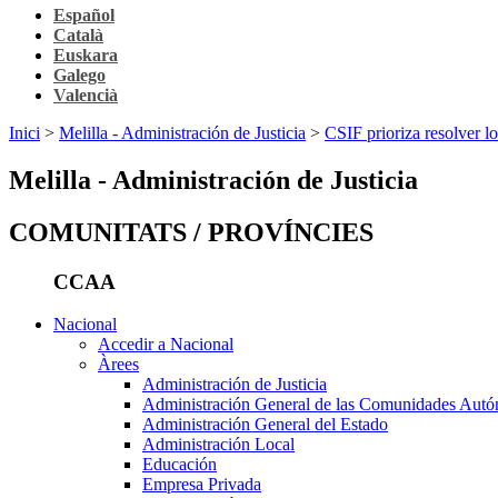
Español
Català
Euskara
Galego
Valencià
Inici
>
Melilla - Administración de Justicia
>
CSIF prioriza resolver 
Melilla - Administración de Justicia
COMUNITATS / PROVÍNCIES
CCAA
Nacional
Accedir a Nacional
Àrees
Administración de Justicia
Administración General de las Comunidades Aut
Administración General del Estado
Administración Local
Educación
Empresa Privada