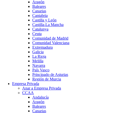
Aragón
Baleares
Canarias
Cantabria
Castilla y León
Castilla-La Mancha
Catalunya
Ceuta
Comunidad de Madrid
Comunidad Valenciana
Extremadura
Galicia
La Rioja
Melilla
Navarra
País Vasco
Principado de Asturias
Región de Murcia
Empresa Privada
Anar a Empresa Privada
CCAA
Andalucía
Aragón
Baleares
Canarias