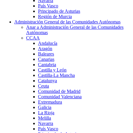
Navarra
País Vasco
Principado de Asturias
Región de Murcia
Administración General de las Comunidades Autónomas
Anar a Administración General de las Comunidades
Autónomas
CCAA
Andalucía
Aragón
Baleares
Canarias
Cantabria
Castilla y León
Castilla-La Mancha
Catalunya
Ceuta
Comunidad de Madrid
Comunidad Valenciana
Extremadura
Galicia
La Rioja
Melilla
Navarra
País Vasco