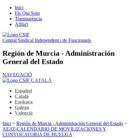
Inici
Els Qui Som
Transparència
Afilia't
Central Sindical Independent i de Funcionaris
Región de Murcia - Administración
General del Estado
NAVEGACIÓ
CATALÀ
Español
Català
Euskara
Galego
Valencià
Inici
>
Región de Murcia - Administración General del Estado
>
AEAT-CALENDARIO DE MOVILIZACIONES Y
CONVOCATORIA DE HUELGA