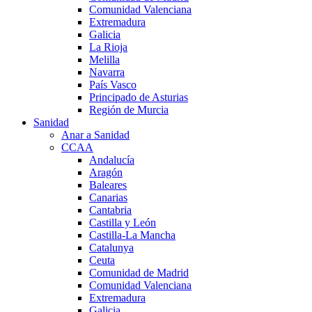
Comunidad Valenciana
Extremadura
Galicia
La Rioja
Melilla
Navarra
País Vasco
Principado de Asturias
Región de Murcia
Sanidad
Anar a Sanidad
CCAA
Andalucía
Aragón
Baleares
Canarias
Cantabria
Castilla y León
Castilla-La Mancha
Catalunya
Ceuta
Comunidad de Madrid
Comunidad Valenciana
Extremadura
Galicia