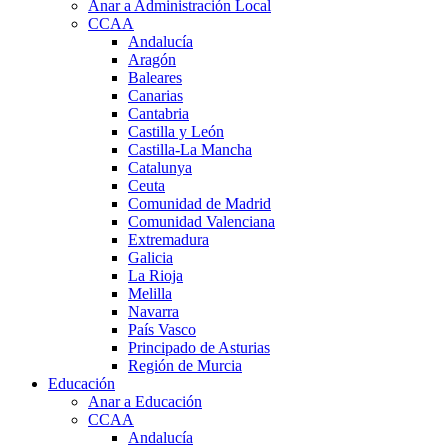
Anar a Administración Local
CCAA
Andalucía
Aragón
Baleares
Canarias
Cantabria
Castilla y León
Castilla-La Mancha
Catalunya
Ceuta
Comunidad de Madrid
Comunidad Valenciana
Extremadura
Galicia
La Rioja
Melilla
Navarra
País Vasco
Principado de Asturias
Región de Murcia
Educación
Anar a Educación
CCAA
Andalucía