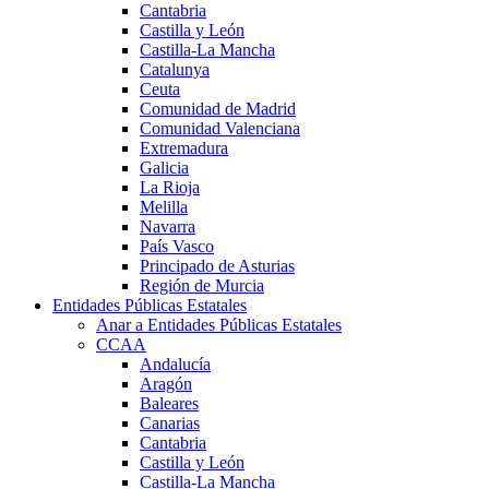
Cantabria
Castilla y León
Castilla-La Mancha
Catalunya
Ceuta
Comunidad de Madrid
Comunidad Valenciana
Extremadura
Galicia
La Rioja
Melilla
Navarra
País Vasco
Principado de Asturias
Región de Murcia
Entidades Públicas Estatales
Anar a Entidades Públicas Estatales
CCAA
Andalucía
Aragón
Baleares
Canarias
Cantabria
Castilla y León
Castilla-La Mancha