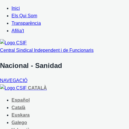
Inici
Els Qui Som
Transparència
Afilia't
Central Sindical Independent i de Funcionaris
Nacional - Sanidad
NAVEGACIÓ
CATALÀ
Español
Català
Euskara
Galego