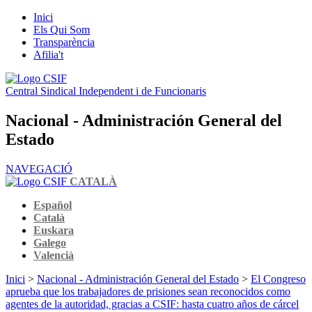
Inici
Els Qui Som
Transparència
Afilia't
Central Sindical Independent i de Funcionaris
Nacional - Administración General del
Estado
NAVEGACIÓ
CATALÀ
Español
Català
Euskara
Galego
Valencià
Inici
>
Nacional - Administración General del Estado
>
El Congreso
aprueba que los trabajadores de prisiones sean reconocidos como
agentes de la autoridad, gracias a CSIF: hasta cuatro años de cárcel