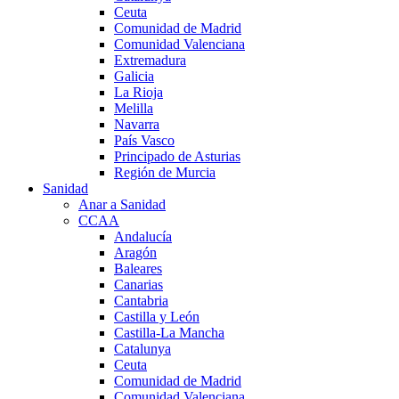
Ceuta
Comunidad de Madrid
Comunidad Valenciana
Extremadura
Galicia
La Rioja
Melilla
Navarra
País Vasco
Principado de Asturias
Región de Murcia
Sanidad
Anar a Sanidad
CCAA
Andalucía
Aragón
Baleares
Canarias
Cantabria
Castilla y León
Castilla-La Mancha
Catalunya
Ceuta
Comunidad de Madrid
Comunidad Valenciana