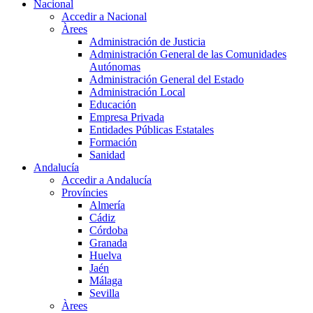
Nacional
Accedir a Nacional
Àrees
Administración de Justicia
Administración General de las Comunidades
Autónomas
Administración General del Estado
Administración Local
Educación
Empresa Privada
Entidades Públicas Estatales
Formación
Sanidad
Andalucía
Accedir a Andalucía
Províncies
Almería
Cádiz
Córdoba
Granada
Huelva
Jaén
Málaga
Sevilla
Àrees