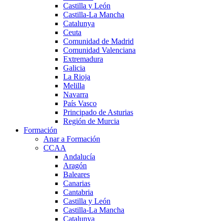
Castilla y León
Castilla-La Mancha
Catalunya
Ceuta
Comunidad de Madrid
Comunidad Valenciana
Extremadura
Galicia
La Rioja
Melilla
Navarra
País Vasco
Principado de Asturias
Región de Murcia
Formación
Anar a Formación
CCAA
Andalucía
Aragón
Baleares
Canarias
Cantabria
Castilla y León
Castilla-La Mancha
Catalunya