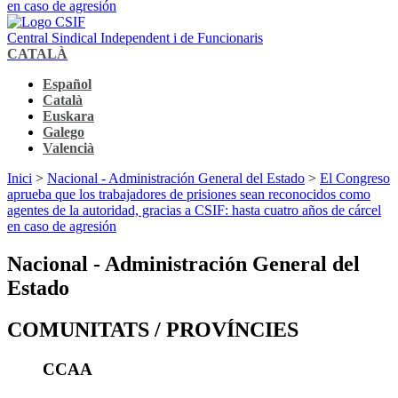
en caso de agresión
Central Sindical Independent i de Funcionaris
CATALÀ
Español
Català
Euskara
Galego
Valencià
Inici
>
Nacional - Administración General del Estado
>
El Congreso
aprueba que los trabajadores de prisiones sean reconocidos como
agentes de la autoridad, gracias a CSIF: hasta cuatro años de cárcel
en caso de agresión
Nacional - Administración General del
Estado
COMUNITATS / PROVÍNCIES
CCAA