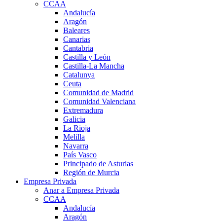
CCAA
Andalucía
Aragón
Baleares
Canarias
Cantabria
Castilla y León
Castilla-La Mancha
Catalunya
Ceuta
Comunidad de Madrid
Comunidad Valenciana
Extremadura
Galicia
La Rioja
Melilla
Navarra
País Vasco
Principado de Asturias
Región de Murcia
Empresa Privada
Anar a Empresa Privada
CCAA
Andalucía
Aragón