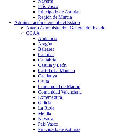
Navarra
País Vasco
Principado de Asturias
Región de Murcia
Administración General del Estado
Anar a Administración General del Estado
CCAA
Andalucía
Aragón
Baleares
Canarias
Cantabria
Castilla y León
Castilla-La Mancha
Catalunya
Ceuta
Comunidad de Madrid
Comunidad Valenciana
Extremadura
Galicia
La Rioja
Melilla
Navarra
País Vasco
Principado de Asturias