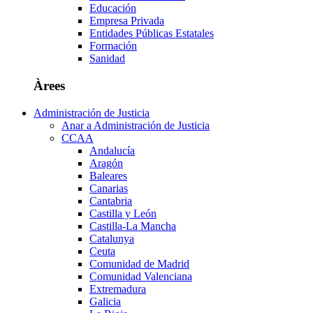
Educación
Empresa Privada
Entidades Públicas Estatales
Formación
Sanidad
Àrees
Administración de Justicia
Anar a Administración de Justicia
CCAA
Andalucía
Aragón
Baleares
Canarias
Cantabria
Castilla y León
Castilla-La Mancha
Catalunya
Ceuta
Comunidad de Madrid
Comunidad Valenciana
Extremadura
Galicia