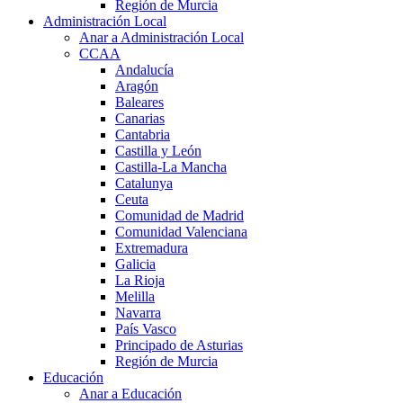
Región de Murcia
Administración Local
Anar a Administración Local
CCAA
Andalucía
Aragón
Baleares
Canarias
Cantabria
Castilla y León
Castilla-La Mancha
Catalunya
Ceuta
Comunidad de Madrid
Comunidad Valenciana
Extremadura
Galicia
La Rioja
Melilla
Navarra
País Vasco
Principado de Asturias
Región de Murcia
Educación
Anar a Educación