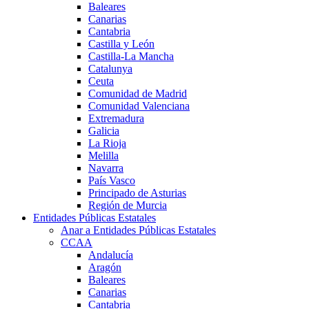
Baleares
Canarias
Cantabria
Castilla y León
Castilla-La Mancha
Catalunya
Ceuta
Comunidad de Madrid
Comunidad Valenciana
Extremadura
Galicia
La Rioja
Melilla
Navarra
País Vasco
Principado de Asturias
Región de Murcia
Entidades Públicas Estatales
Anar a Entidades Públicas Estatales
CCAA
Andalucía
Aragón
Baleares
Canarias
Cantabria