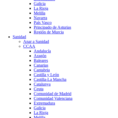
Galicia
La Rioja
Melilla
Navarra
País Vasco
Principado de Asturias
Región de Murcia
Sanidad
Anar a Sanidad
CCAA
Andalucía
Aragón
Baleares
Canarias
Cantabria
Castilla y León
Castilla-La Mancha
Catalunya
Ceuta
Comunidad de Madrid
Comunidad Valenciana
Extremadura
Galicia
La Rioja
Melilla