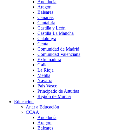
Andalucía
Aragón
Baleares
Canarias
Cantabria
Castilla y León
Castilla-La Mancha
Catalunya
Ceuta
Comunidad de Madrid
Comunidad Valenciana
Extremadura
Galicia
La Rioja
Melilla
Navarra
País Vasco
Principado de Asturias
Región de Murcia
Educación
Anar a Educación
CCAA
Andalucía
Aragón
Baleares