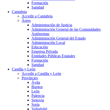
Formación
Sanidad
Cantabria
Accedir a Cantabria
Àrees
Administración de Justicia
Administración General de las Comunidades
Autónomas
Administración General del Estado
Administración Local
Educación
Empresa Privada
Entidades Públicas Estatales
Formación
Sanidad
Castilla y León
Accedir a Castilla y León
Províncies
Ávila
Burgos
León
Palencia
Segovia
Soria
Valladolid