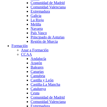
Comunidad de Madrid
Comunidad Valenciana
Extremadura
Galicia
La Rioja
Melilla
Navarra
País Vasco
Principado de Asturias
Región de Murcia
Formación
Anar a Formación
CCAA
Andalucía
Aragón
Baleares
Canarias
Cantabria
Castilla y León
Castilla-La Mancha
Catalunya
Ceuta
Comunidad de Madrid
Comunidad Valenciana
Extremadura