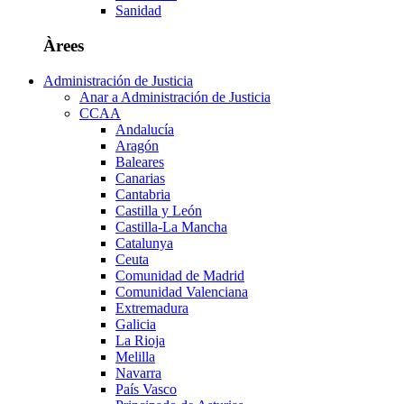
Sanidad
Àrees
Administración de Justicia
Anar a Administración de Justicia
CCAA
Andalucía
Aragón
Baleares
Canarias
Cantabria
Castilla y León
Castilla-La Mancha
Catalunya
Ceuta
Comunidad de Madrid
Comunidad Valenciana
Extremadura
Galicia
La Rioja
Melilla
Navarra
País Vasco