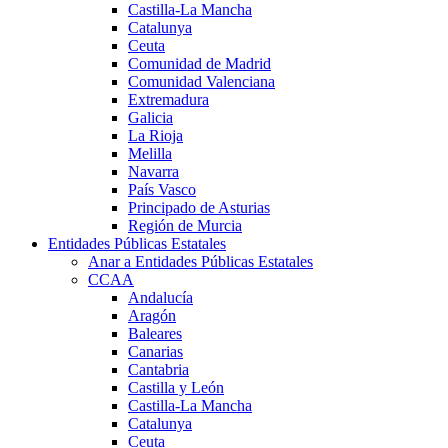
Castilla-La Mancha
Catalunya
Ceuta
Comunidad de Madrid
Comunidad Valenciana
Extremadura
Galicia
La Rioja
Melilla
Navarra
País Vasco
Principado de Asturias
Región de Murcia
Entidades Públicas Estatales
Anar a Entidades Públicas Estatales
CCAA
Andalucía
Aragón
Baleares
Canarias
Cantabria
Castilla y León
Castilla-La Mancha
Catalunya
Ceuta