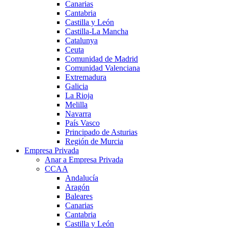
Canarias
Cantabria
Castilla y León
Castilla-La Mancha
Catalunya
Ceuta
Comunidad de Madrid
Comunidad Valenciana
Extremadura
Galicia
La Rioja
Melilla
Navarra
País Vasco
Principado de Asturias
Región de Murcia
Empresa Privada
Anar a Empresa Privada
CCAA
Andalucía
Aragón
Baleares
Canarias
Cantabria
Castilla y León