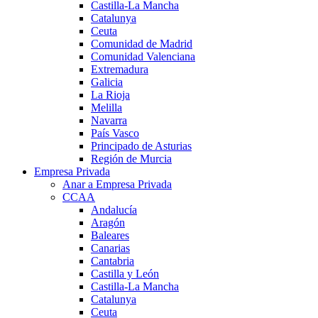
Castilla-La Mancha
Catalunya
Ceuta
Comunidad de Madrid
Comunidad Valenciana
Extremadura
Galicia
La Rioja
Melilla
Navarra
País Vasco
Principado de Asturias
Región de Murcia
Empresa Privada
Anar a Empresa Privada
CCAA
Andalucía
Aragón
Baleares
Canarias
Cantabria
Castilla y León
Castilla-La Mancha
Catalunya
Ceuta