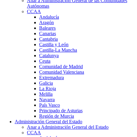
Anar a Administración General de las Comunidades
Autónomas
CCAA
Andalucía
Aragón
Baleares
Canarias
Cantabria
Castilla y León
Castilla-La Mancha
Catalunya
Ceuta
Comunidad de Madrid
Comunidad Valenciana
Extremadura
Galicia
La Rioja
Melilla
Navarra
País Vasco
Principado de Asturias
Región de Murcia
Administración General del Estado
Anar a Administración General del Estado
CCAA