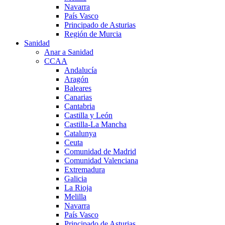
Navarra
País Vasco
Principado de Asturias
Región de Murcia
Sanidad
Anar a Sanidad
CCAA
Andalucía
Aragón
Baleares
Canarias
Cantabria
Castilla y León
Castilla-La Mancha
Catalunya
Ceuta
Comunidad de Madrid
Comunidad Valenciana
Extremadura
Galicia
La Rioja
Melilla
Navarra
País Vasco
Principado de Asturias