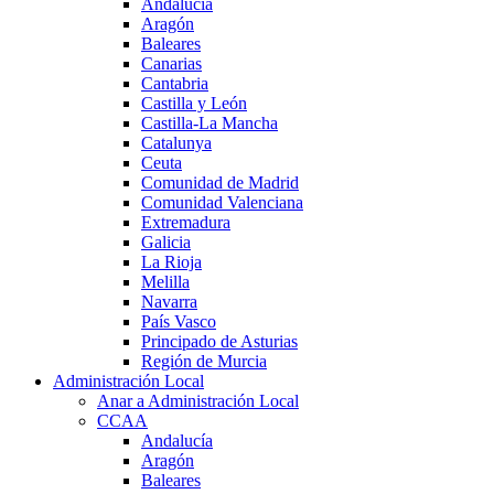
Andalucía
Aragón
Baleares
Canarias
Cantabria
Castilla y León
Castilla-La Mancha
Catalunya
Ceuta
Comunidad de Madrid
Comunidad Valenciana
Extremadura
Galicia
La Rioja
Melilla
Navarra
País Vasco
Principado de Asturias
Región de Murcia
Administración Local
Anar a Administración Local
CCAA
Andalucía
Aragón
Baleares