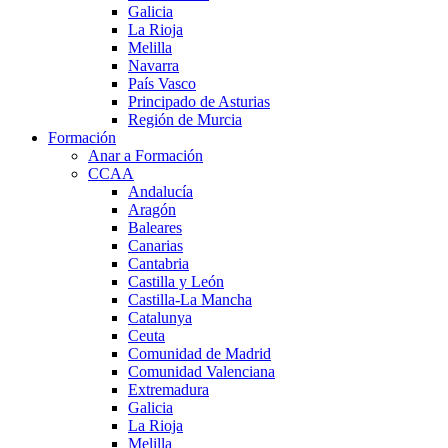
Galicia
La Rioja
Melilla
Navarra
País Vasco
Principado de Asturias
Región de Murcia
Formación
Anar a Formación
CCAA
Andalucía
Aragón
Baleares
Canarias
Cantabria
Castilla y León
Castilla-La Mancha
Catalunya
Ceuta
Comunidad de Madrid
Comunidad Valenciana
Extremadura
Galicia
La Rioja
Melilla