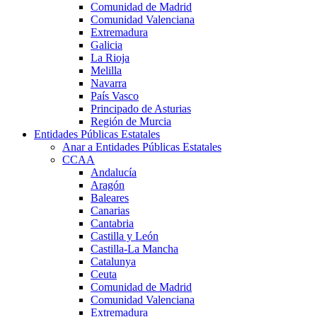
Comunidad de Madrid
Comunidad Valenciana
Extremadura
Galicia
La Rioja
Melilla
Navarra
País Vasco
Principado de Asturias
Región de Murcia
Entidades Públicas Estatales
Anar a Entidades Públicas Estatales
CCAA
Andalucía
Aragón
Baleares
Canarias
Cantabria
Castilla y León
Castilla-La Mancha
Catalunya
Ceuta
Comunidad de Madrid
Comunidad Valenciana
Extremadura