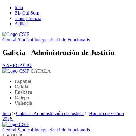
Inici
Els Qui Som
Transparència
Afilia't
Central Sindical Independent i de Funcionaris
Galicia - Administración de Justicia
NAVEGACIÓ
CATALÀ
Español
Català
Euskara
Galego
Valencià
Inici
>
Galicia - Administración de Justicia
>
Horario de verano
2026.
Central Sindical Independent i de Funcionaris
CATALÀ