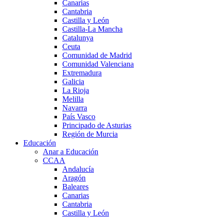
Canarias
Cantabria
Castilla y León
Castilla-La Mancha
Catalunya
Ceuta
Comunidad de Madrid
Comunidad Valenciana
Extremadura
Galicia
La Rioja
Melilla
Navarra
País Vasco
Principado de Asturias
Región de Murcia
Educación
Anar a Educación
CCAA
Andalucía
Aragón
Baleares
Canarias
Cantabria
Castilla y León