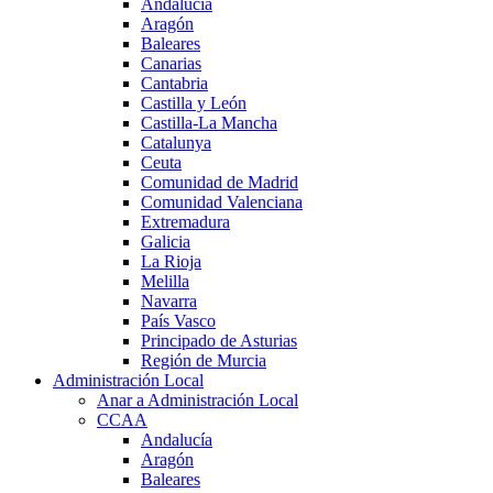
Andalucía
Aragón
Baleares
Canarias
Cantabria
Castilla y León
Castilla-La Mancha
Catalunya
Ceuta
Comunidad de Madrid
Comunidad Valenciana
Extremadura
Galicia
La Rioja
Melilla
Navarra
País Vasco
Principado de Asturias
Región de Murcia
Administración Local
Anar a Administración Local
CCAA
Andalucía
Aragón
Baleares