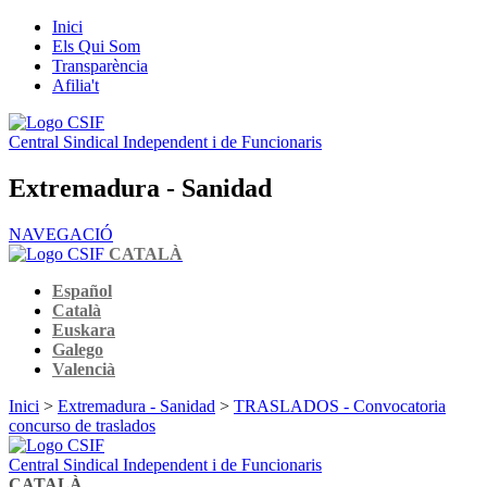
Inici
Els Qui Som
Transparència
Afilia't
Central Sindical Independent i de Funcionaris
Extremadura - Sanidad
NAVEGACIÓ
CATALÀ
Español
Català
Euskara
Galego
Valencià
Inici
>
Extremadura - Sanidad
>
TRASLADOS - Convocatoria
concurso de traslados
Central Sindical Independent i de Funcionaris
CATALÀ