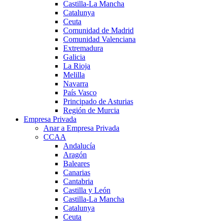
Castilla-La Mancha
Catalunya
Ceuta
Comunidad de Madrid
Comunidad Valenciana
Extremadura
Galicia
La Rioja
Melilla
Navarra
País Vasco
Principado de Asturias
Región de Murcia
Empresa Privada
Anar a Empresa Privada
CCAA
Andalucía
Aragón
Baleares
Canarias
Cantabria
Castilla y León
Castilla-La Mancha
Catalunya
Ceuta