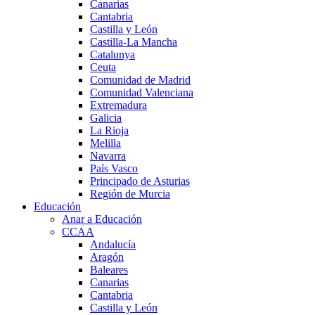
Canarias
Cantabria
Castilla y León
Castilla-La Mancha
Catalunya
Ceuta
Comunidad de Madrid
Comunidad Valenciana
Extremadura
Galicia
La Rioja
Melilla
Navarra
País Vasco
Principado de Asturias
Región de Murcia
Educación
Anar a Educación
CCAA
Andalucía
Aragón
Baleares
Canarias
Cantabria
Castilla y León