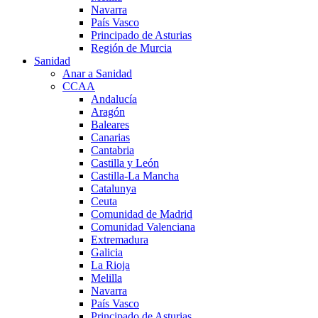
Navarra
País Vasco
Principado de Asturias
Región de Murcia
Sanidad
Anar a Sanidad
CCAA
Andalucía
Aragón
Baleares
Canarias
Cantabria
Castilla y León
Castilla-La Mancha
Catalunya
Ceuta
Comunidad de Madrid
Comunidad Valenciana
Extremadura
Galicia
La Rioja
Melilla
Navarra
País Vasco
Principado de Asturias