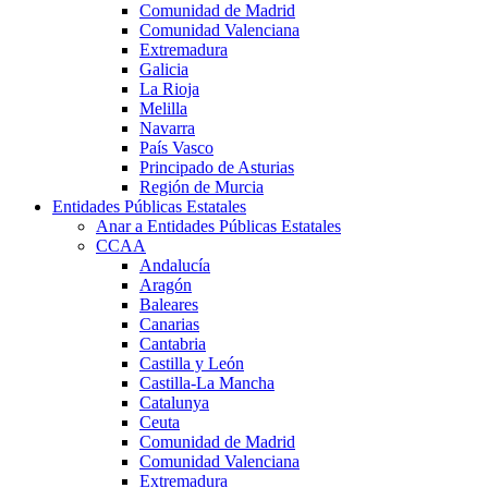
Comunidad de Madrid
Comunidad Valenciana
Extremadura
Galicia
La Rioja
Melilla
Navarra
País Vasco
Principado de Asturias
Región de Murcia
Entidades Públicas Estatales
Anar a Entidades Públicas Estatales
CCAA
Andalucía
Aragón
Baleares
Canarias
Cantabria
Castilla y León
Castilla-La Mancha
Catalunya
Ceuta
Comunidad de Madrid
Comunidad Valenciana
Extremadura