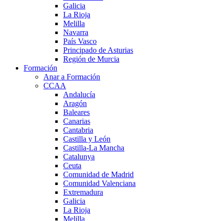
Galicia
La Rioja
Melilla
Navarra
País Vasco
Principado de Asturias
Región de Murcia
Formación
Anar a Formación
CCAA
Andalucía
Aragón
Baleares
Canarias
Cantabria
Castilla y León
Castilla-La Mancha
Catalunya
Ceuta
Comunidad de Madrid
Comunidad Valenciana
Extremadura
Galicia
La Rioja
Melilla