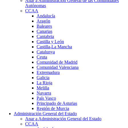
Anar a Administración General de las Comunidades
Autónomas
CCAA
Andalucía
Aragón
Baleares
Canarias
Cantabria
Castilla y León
Castilla-La Mancha
Catalunya
Ceuta
Comunidad de Madrid
Comunidad Valenciana
Extremadura
Galicia
La Rioja
Melilla
Navarra
País Vasco
Principado de Asturias
Región de Murcia
Administración General del Estado
Anar a Administración General del Estado
CCAA